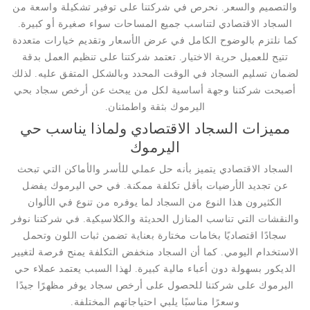
والتصميم والسعر. نحرص في شركتنا على توفير تشكيلة واسعة من
السجاد الاقتصادي لتناسب جميع المساحات سواء صغيرة أو كبيرة.
كما نلتزم بالوضوح الكامل في عرض الأسعار وتقديم خيارات متعددة
تتيح للعميل حرية الاختيار. تعتمد شركتنا على تنظيم العمل بدقة
لضمان تسليم السجاد في الوقت المحدد وبالشكل المتفق عليه. لذلك
أصبحت شركتنا وجهة أساسية لكل من يبحث عن أرخص سجاد بحي
اليرموك بثقة واطمئنان.
مميزات السجاد الاقتصادي ولماذا يناسب حي
اليرموك
السجاد الاقتصادي يتميز بأنه حل عملي للأسر والأماكن التي تبحث
عن تجديد الأرضيات بأقل تكلفة ممكنة. في حي اليرموك يفضل
الكثيرون هذا النوع من السجاد لما يوفره من تنوع في الألوان
والنقشات التي تناسب المنازل الحديثة والكلاسيكية. في شركتنا نوفر
سجادًا اقتصاديًا بخامات مختارة بعناية تضمن ثبات اللون وتحمل
الاستخدام اليومي. كما أن السجاد منخفض التكلفة يمنح فرصة لتغيير
الديكور بسهولة دون أعباء مالية كبيرة. لهذا السبب يعتمد عملاء حي
اليرموك على شركتنا للحصول على أرخص سجاد يوفر مظهرًا جيدًا
وسعرًا مناسبًا يلبي احتياجاتهم المختلفة.