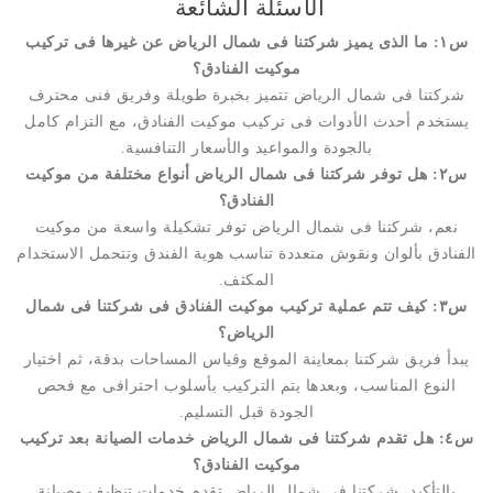
الأسئلة الشائعة
س١: ما الذى يميز شركتنا فى شمال الرياض عن غيرها فى تركيب
موكيت الفنادق؟
شركتنا فى شمال الرياض تتميز بخبرة طويلة وفريق فنى محترف
يستخدم أحدث الأدوات فى تركيب موكيت الفنادق، مع التزام كامل
بالجودة والمواعيد والأسعار التنافسية.
س٢: هل توفر شركتنا فى شمال الرياض أنواع مختلفة من موكيت
الفنادق؟
نعم، شركتنا فى شمال الرياض توفر تشكيلة واسعة من موكيت
الفنادق بألوان ونقوش متعددة تناسب هوية الفندق وتتحمل الاستخدام
المكثف.
س٣: كيف تتم عملية تركيب موكيت الفنادق فى شركتنا فى شمال
الرياض؟
يبدأ فريق شركتنا بمعاينة الموقع وقياس المساحات بدقة، ثم اختيار
النوع المناسب، وبعدها يتم التركيب بأسلوب احترافى مع فحص
الجودة قبل التسليم.
س٤: هل تقدم شركتنا فى شمال الرياض خدمات الصيانة بعد تركيب
موكيت الفنادق؟
بالتأكيد، شركتنا فى شمال الرياض تقدم خدمات تنظيف وصيانة