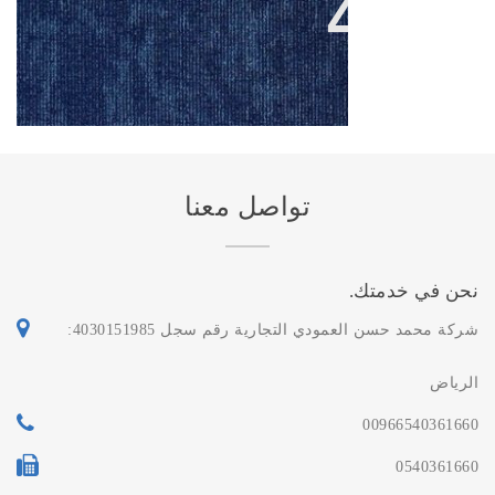
الفرق بين الموكيت الصوفي
والموكيت البلاط بحي الروضة
تواصل معنا
نحن في خدمتك.
شركة محمد حسن العمودي التجارية رقم سجل 4030151985:
الرياض
00966540361660
0540361660