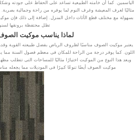
الياسمين. كما أن خامته الطبيعية تساعد على الحفاظ على جودته وشكله
مثاليًا لغرف المعيشة وغرف النوم لما يوفره من راحة وجمالية بصرية. وي
بسهولة مع مختلف قطع الأثاث داخل المنزل. إضافة إلى ذلك فإن موكيت ا
تظل محتفظة برونقها لسنو
لماذا يناسب موكيت الصوف 
يعتبر موكيت الصوف مناسبًا لظروف الرياض بفضل طبيعته القوية وقدر
اللون. كما يوفر درجة من الراحة للمكان فى معظم فصول السنة مما يجع
ويعد هذا النوع من الموكيت اختيارًا مثاليًا للمساحات التى تتطلب مظهر
موكيت الصوف أيضًا تنوعًا كبيرًا فى الموديلات مما يجعله من