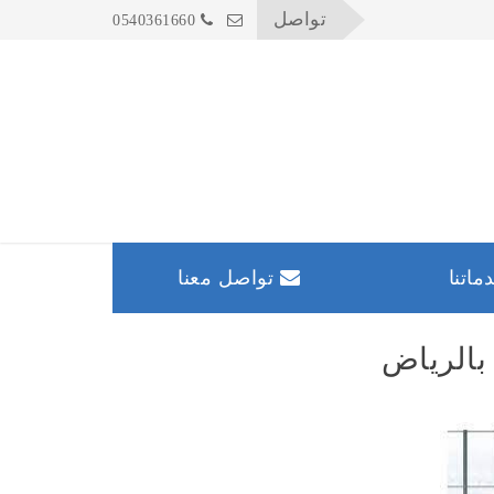
تواصل
0540361660
اتنا
تواصل معنا
بالرياض