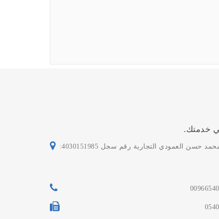
 خدمتك.
د حسن العمودي التجارية رقم سجل 4030151985:
0096654
054