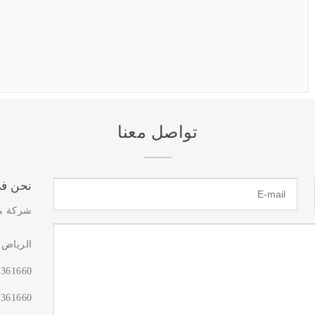
تواصل معنا
نحن في
شركة محم
الرياض
0361660
0361660