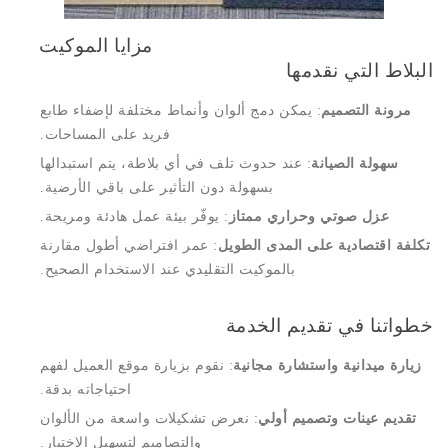
مزايا الموكيت
البلاط التي نقدمها
مرونة التصميم
: يمكن دمج ألوان وأنماط مختلفة لإضفاء طابع
فريد على المساحات.
سهولة الصيانة
: عند حدوث تلف في أي بلاطة، يتم استبدالها
بسهولة دون التأثير على باقي الأرضية.
عزل صوتي وحراري ممتاز
: يوفّر بيئة عمل هادئة ومريحة.
تكلفة اقتصادية على المدى الطويل
: عمر افتراضي أطول مقارنة
بالموكيت التقليدي عند الاستخدام الصحيح.
خطواتنا في تقديم الخدمة
زيارة ميدانية واستشارة مجانية
: نقوم بزيارة موقع العميل لفهم
احتياجاته بدقة.
تقديم عينات وتصميم أولي
: نعرض تشكيلات واسعة من الألوان
والتصاميم لتسهيل الاختيار.