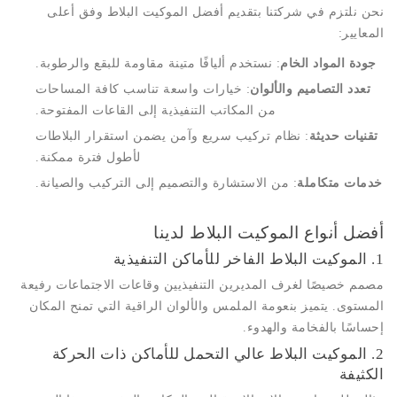
نحن نلتزم في شركتنا بتقديم أفضل الموكيت البلاط وفق أعلى
المعايير:
جودة المواد الخام
: نستخدم أليافًا متينة مقاومة للبقع والرطوبة.
تعدد التصاميم والألوان
: خيارات واسعة تناسب كافة المساحات
من المكاتب التنفيذية إلى القاعات المفتوحة.
تقنيات حديثة
: نظام تركيب سريع وآمن يضمن استقرار البلاطات
لأطول فترة ممكنة.
خدمات متكاملة
: من الاستشارة والتصميم إلى التركيب والصيانة.
أفضل أنواع الموكيت البلاط لدينا
1. الموكيت البلاط الفاخر للأماكن التنفيذية
مصمم خصيصًا لغرف المديرين التنفيذيين وقاعات الاجتماعات رفيعة
المستوى. يتميز بنعومة الملمس والألوان الراقية التي تمنح المكان
إحساسًا بالفخامة والهدوء.
2. الموكيت البلاط عالي التحمل للأماكن ذات الحركة
الكثيفة