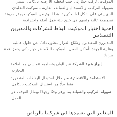
الموكيت، تُركّب جنبًا إلى جنب لتغطية الأرضية بالكامل. يتميز
بسهولة التركيب والاستبدال والصيانة، مقارنة بالموكيت التقليدي
الذي يأتي على شكل لفات كبيرة. هذا النوع من الموكيت يوفر مرونة
تصميمية عالية ويُسهم في خلق بيئة عمل أنيقة واحترافية.
أهمية اختيار الموكيت البلاط للشركات والمديرين
التنفيذيين
المديرون التنفيذيون وصُنّاع القرار يبحثون دائمًا عن حلول عملية
وعالية الجودة لأماكن العمل. الموكيت البلاط هو خيار ذكي يحقق عدة
مزايا:
إبراز هوية الشركة
عبر ألوان وتصاميم تتماشى مع العلامة
التجارية.
الاستدامة والاقتصادية
من خلال استبدال البلاطات المتضررة
فقط بدلًا من استبدال الموكيت بالكامل.
سهولة التركيب والصيانة
بما يوفر وقتًا وجهدًا ويقلل التوقف عن
العمل.
المعايير التي نعتمدها في شركتنا بالرياض